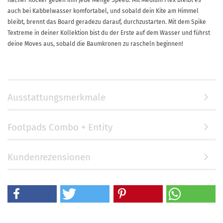
flacher Rocker geben ihm jede Menge Speed. Mit Medium Flex bleibt es
auch bei Kabbelwasser komfortabel, und sobald dein Kite am Himmel
bleibt, brennt das Board geradezu darauf, durchzustarten. Mit dem Spike
Textreme in deiner Kollektion bist du der Erste auf dem Wasser und führst
deine Moves aus, sobald die Baumkronen zu rascheln beginnen!
Ausstattungsmerkmale
Footpads Combo + Entity
Kundenrezensionen