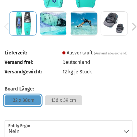
Lieferzeit:
Ausverkauft
(Ausland abweichend)
Versand frei:
Deutschland
Versandgewicht:
12
kg je Stück
Board Länge:
132 x 38cm
136 x 39 cm
Entity Ergo: