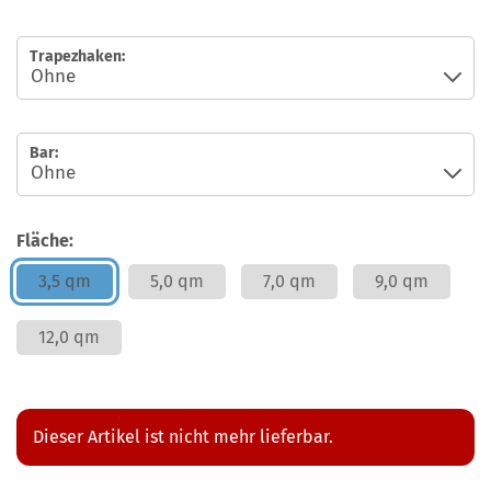
Trapezhaken:
Bar:
Fläche:
3,5 qm
5,0 qm
7,0 qm
9,0 qm
12,0 qm
Dieser Artikel ist nicht mehr lieferbar.