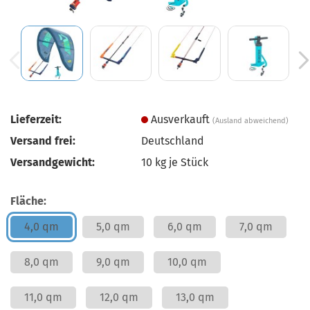
Lieferzeit:
Ausverkauft
(Ausland abweichend)
Versand frei:
Deutschland
Versandgewicht:
10
kg je Stück
Fläche:
4,0 qm
5,0 qm
6,0 qm
7,0 qm
8,0 qm
9,0 qm
10,0 qm
11,0 qm
12,0 qm
13,0 qm