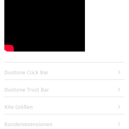
Duotone Click Bar
Duotone Trust Bar
Kite Größen
Kundenrezensionen