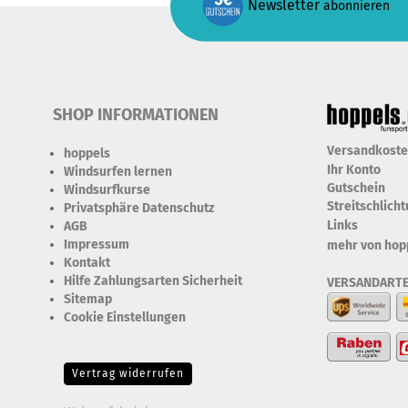
Newsletter
abonnieren
SHOP INFORMATIONEN
Versandkost
hoppels
Ihr Konto
Windsurfen lernen
Gutschein
Windsurfkurse
Streitschlich
Privatsphäre Datenschutz
Links
AGB
Impressum
mehr von hop
Kontakt
Hilfe Zahlungsarten Sicherheit
VERSANDART
Sitemap
Cookie Einstellungen
Erforderlich Zustimmung +
Speicherung der Datenweitergabe Drittanbieter-Cookies Fingerabdruck-Icon
Vertrag widerrufen