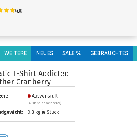
...
WEITERE
NEUES
SALE %
GEBRAUCHTES
tic T-Shirt Addicted
ther Cranberry
eit:
Ausverkauft
(Ausland abweichend)
ndgewicht:
0.8
kg je Stück
: