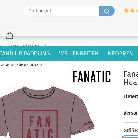
Suchbegriff
»
»
T-Shirts + Poloshirts
TAND UP PADDLING
WELLENREITEN
NEOPREN
70
Artikel in dieser Kategorie
Fana
Hea
Lieferz
Versa
Größe