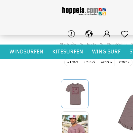
»
»
Startseite
Mode
Street-Wear
WINDSURFEN
KITESURFEN
WING SURF
S
Fanatic T-Shirt Addicted Heather Cranberry
« Erster
« zurück
weiter »
Letzter »