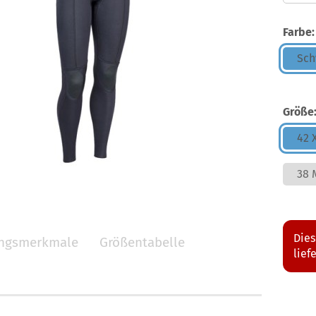
Farbe:
Sch
Größe
42 
38 
Dies
ungsmerkmale
Größentabelle
lief