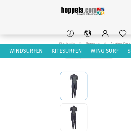
»
»
Startseite
Neopren
Anzüge Kurz
WINDSURFEN
KITESURFEN
WING SURF
S
« zurück
weiter »
Letzter »
5
Artikel in