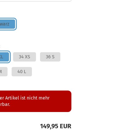
warz
:
XL
34 XS
36 S
M
40 L
er Artikel ist nicht mehr
erbar.
149,95 EUR