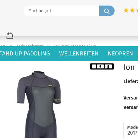
Suchbegriff
»
»
arm
Lady Surfanzug
Ion Pearl Steamer 3/2 DL
TAND UP PADDLING
WELLENREITEN
NEOPREN
 dieser Kategorie
Ion
Lieferz
Versan
Versa
Model