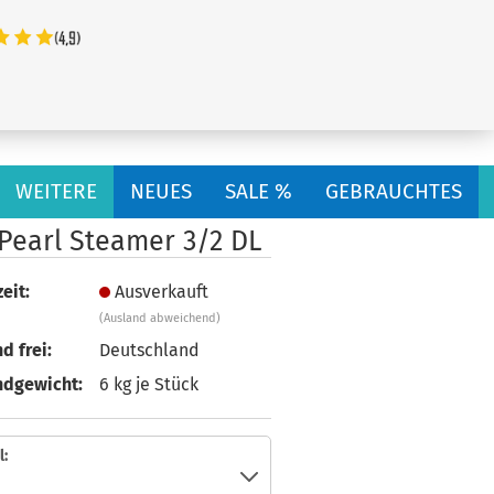
...
WEITERE
NEUES
SALE %
GEBRAUCHTES
 Pearl Steamer 3/2 DL
eit:
Ausverkauft
(Ausland abweichend)
d frei:
Deutschland
ndgewicht:
6
kg je Stück
: