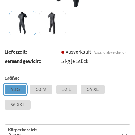
Lieferzeit:
Ausverkauft
(Ausland abweichend)
Versandgewicht:
5
kg je Stück
Größe:
48 S
50 M
52 L
54 XL
56 XXL
Körperbereich: