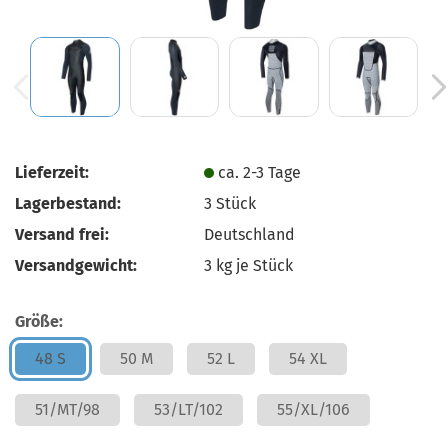
Lieferzeit:
ca. 2-3 Tage
Lagerbestand:
3
Stück
Versand frei:
Deutschland
Versandgewicht:
3
kg je Stück
Größe:
48 S
50 M
52 L
54 XL
51/MT/98
53/LT/102
55/XL/106