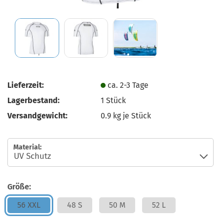
Lieferzeit:
ca. 2-3 Tage
Lagerbestand:
1
Stück
Versandgewicht:
0.9
kg je Stück
Material:
Größe:
56 XXL
48 S
50 M
52 L