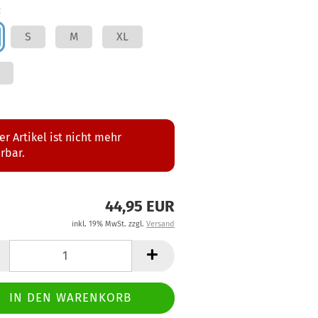
:
S
M
XL
er Artikel ist nicht mehr
erbar.
44,95 EUR
inkl. 19% MwSt. zzgl.
Versand