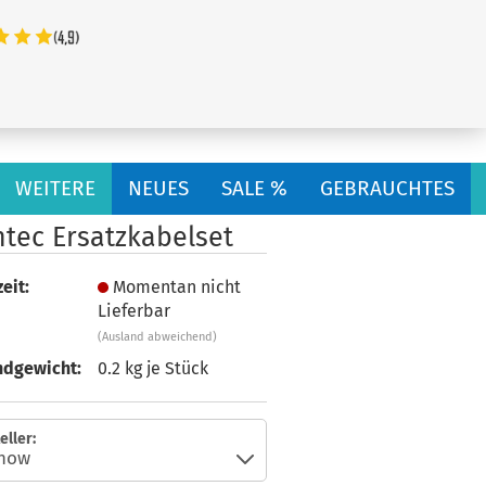
...
WEITERE
NEUES
SALE %
GEBRAUCHTES
ntec Ersatzkabelset
eit:
Momentan nicht
Lieferbar
(Ausland abweichend)
ndgewicht:
0.2
kg je Stück
eller: