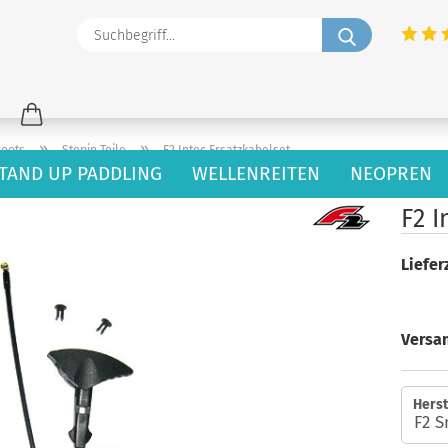
Suchbegriff
»
»
oots
Stepin Teile
F2 Intec Ersatzkabelset
TAND UP PADDLING
WELLENREITEN
NEOPREN
F2 I
Lieferz
Versa
Herst