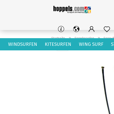
»
»
Startseite
Snowboarden
Snow-B
WINDSURFEN
KITESURFEN
WING SURF
S
weiter »
2
Artikel in dieser Kategorie