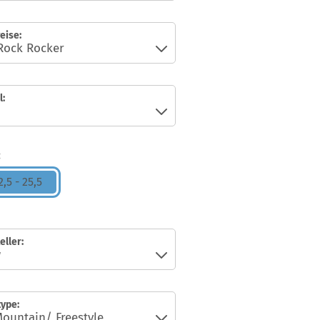
eise:
:
:
,5 - 25,5
eller:
ype: