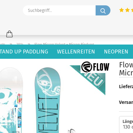
Suchbegriff
»
»
ets
2014
Flow Micron Velvet + Micron Bindung
TAND UP PADDLING
WELLENREITEN
NEOPREN
orie
Flow
Mic
Lieferz
Versa
Länge