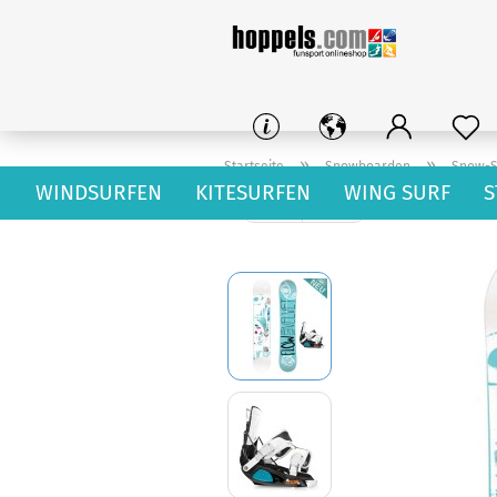
»
»
Startseite
Snowboarden
Snow-S
WINDSURFEN
KITESURFEN
WING SURF
S
« Erster
« zurück
3
Artikel in dieser Kateg