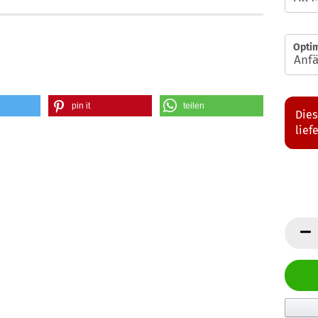
Optim
pin it
teilen
Dies
lief