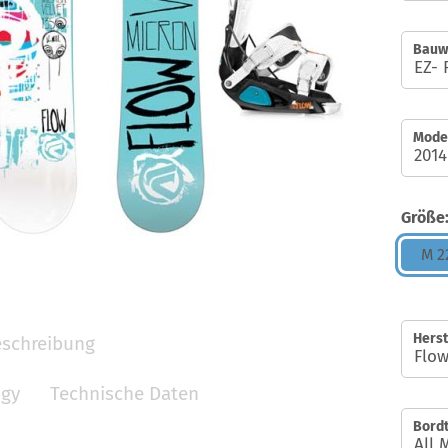
Bauw
Model
Größe
M 22
Herst
schreibung
ogy
Technische Daten
Bordt