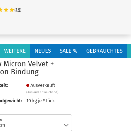
...
WEITERE
NEUES
SALE %
GEBRAUCHTES
 Micron Velvet +
ron Bindung
eit:
Ausverkauft
(Ausland abweichend)
ndgewicht:
10
kg je Stück
: