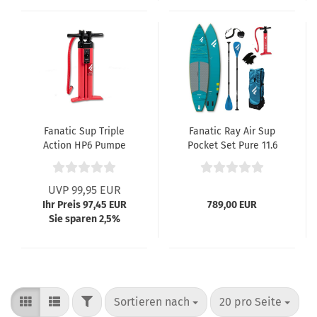
Fanatic Sup Triple
Fanatic Ray Air Sup
Action HP6 Pumpe
Pocket Set Pure 11.6
UVP 99,95 EUR
Ihr Preis 97,45 EUR
789,00 EUR
Sie sparen 2,5%
FILTER
Sortieren nach
pro Seite
Sortieren nach
20 pro Seite