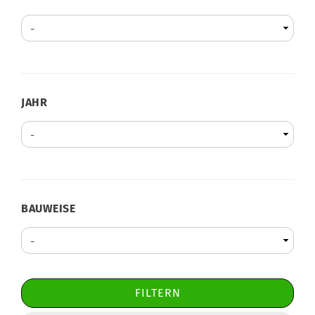
JAHR
JAHR
BAUWEISE
BAUWEISE
FILTERN