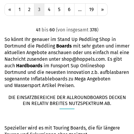
«
1
2
3
4
5
6
...
19
»
41
bis
60
(von insgesamt
378
)
So könnt Ihr genauer im Stand Up Paddling Shop in
Dortmund die Paddling
Boards
mit sehr guten und immer
aktuellen Angebote anschauen oder uns einfach mal eine
Nachricht zusenden unter shop@hoppels.com. Es gibt
auch
Hardboards
im Funsport Sup Onlineshop
Dortmund und die neuesten Innovation z.b. aufblasbaren
sogenannte
Inflatableboards
zu Mega Angeboten
und Wassersport Artikel Preisen.
DIE EINSATZBEREICHE DER
ALLROUNDBOARDS
DECKEN
EIN RELATIV BREITES NUTZSPEKTRUM AB.
Spezieller wird es mit
Touring Boards
, die für längere