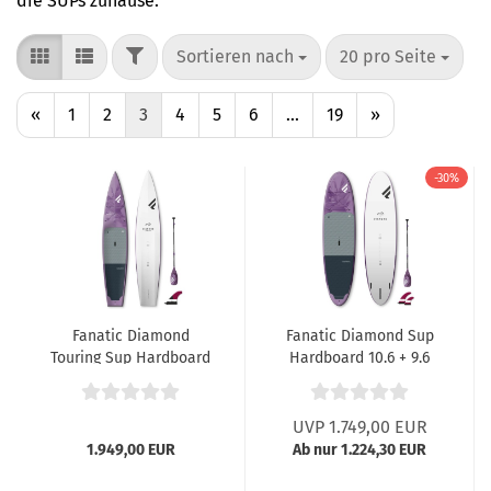
die SUPs zuhause.
FILTER
Sortieren nach
pro Seite
Sortieren nach
20 pro Seite
«
1
2
3
4
5
6
...
19
»
-30%
Fanatic Diamond
Fanatic Diamond Sup
Touring Sup Hardboard
Hardboard 10.6 + 9.6
12.6
UVP 1.749,00 EUR
1.949,00 EUR
Ab nur 1.224,30 EUR