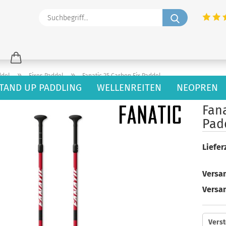
Suchbegriff
»
»
ddel
Fixes Paddel
Fanatic 25 Carbon Fix Paddel
TAND UP PADDLING
WELLENREITEN
NEOPREN
15
Artikel in dieser Kategorie
Fana
Pad
Lieferz
Versan
Versa
Verst