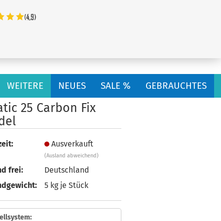
...
WEITERE
NEUES
SALE %
GEBRAUCHTES
tic 25 Carbon Fix
del
eit:
Ausverkauft
(Ausland abweichend)
d frei:
Deutschland
ndgewicht:
5
kg je Stück
ellsystem: