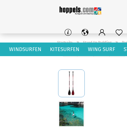
»
»
Startseite
Stand Up Paddling
Pa
WINDSURFEN
KITESURFEN
WING SURF
S
« Erster
« zurück
weiter »
Letzter »