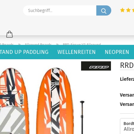
Suchbegriff
»
»
P Boards
Allround Boards
RRD Airsup V3 Allround
TAND UP PADDLING
WELLENREITEN
NEOPREN
78
Artikel in dieser Kategorie
RRD
Lieferz
Versan
Versa
Bordt