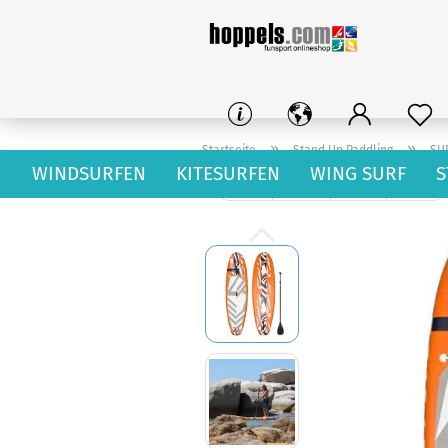
»
»
Startseite
Stand Up Paddling
SU
WINDSURFEN
KITESURFEN
WING SURF
S
« Erster
« zurück
weiter »
Letzter »