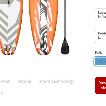
Bauw
Padde
Fuß:
10`
tionen
Paddel
Board Technology
Dies
lief
en