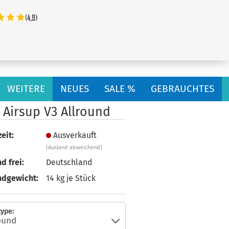
...
WEITERE
NEUES
SALE %
GEBRAUCHTES
 Airsup V3 Allround
eit:
Ausverkauft
(Ausland abweichend)
d frei:
Deutschland
ndgewicht:
14
kg je Stück
ype: