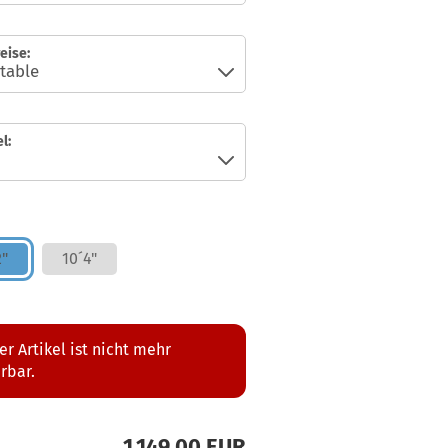
eise:
l:
2"
10´4"
er Artikel ist nicht mehr
erbar.
1.149,00 EUR