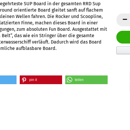
 begehrteste SUP Board in der gesamten RRD Sup
lround orientierte Board gleitet sanft auf flachem
kleinen Wellen fahren. Die Rocker und Scoopline,
latzierten Finne, machen dieses Board in einer
gungen, zum absoluten Fun Board. Ausgestattet mit
elt“, das wie ein Stringer über die gesamte
rwasserschiff verläuft. Dadurch wird das Board
mmliche aufblasbare Board.
pin it
teilen