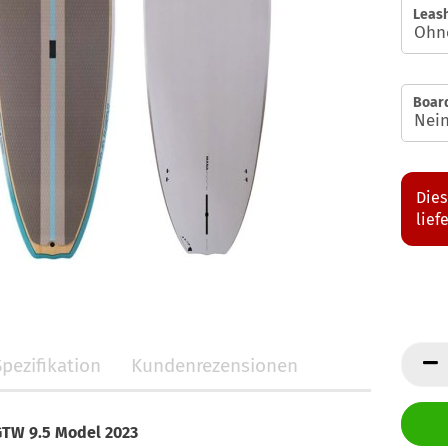
Leash
Boar
Dies
lief
Spezifikation
Kundenrezensionen
GTW 9.5 Model 2023