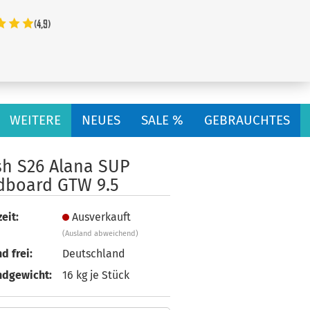
...
WEITERE
NEUES
SALE %
GEBRAUCHTES
sh S26 Alana SUP
dboard GTW 9.5
eit:
Ausverkauft
(Ausland abweichend)
d frei:
Deutschland
ndgewicht:
16
kg je Stück