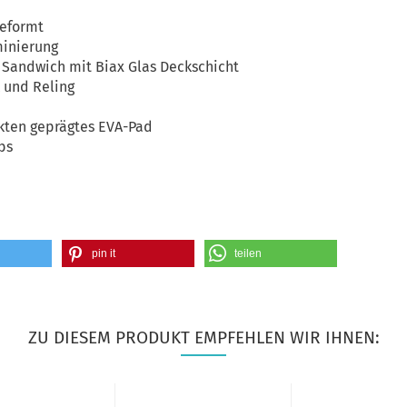
geformt
inierung
 Sandwich mit Biax Glas Deckschicht
und Reling
kten geprägtes EVA-Pad
lbs
pin it
teilen
ZU DIESEM PRODUKT EMPFEHLEN WIR IHNEN: