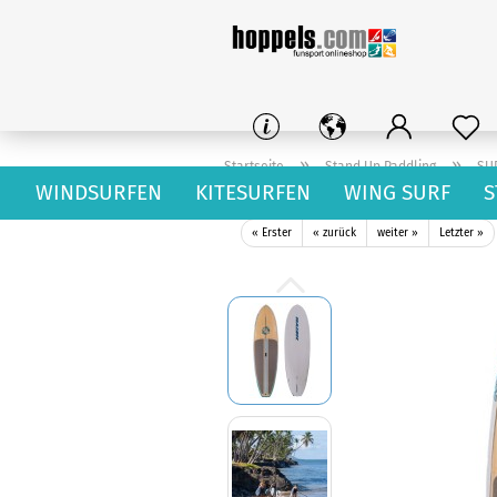
»
»
Startseite
Stand Up Paddling
SU
WINDSURFEN
KITESURFEN
WING SURF
S
Naish S26 Alana SUP Hardboard GTW 9.5
« Erster
« zurück
weiter »
Letzter »