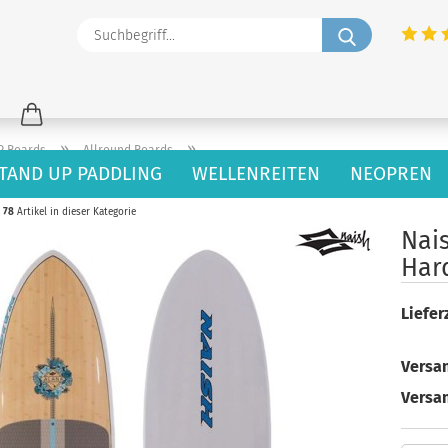
Suchbegriff
»
»
P Boards
Allround Boards
TAND UP PADDLING
WELLENREITEN
NEOPREN
78
Artikel in dieser Kategorie
Nai
Har
Lieferz
Versan
Versa