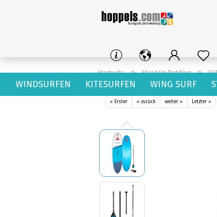
»
»
Startseite
Stand Up Paddling
SU
WINDSURFEN
KITESURFEN
WING SURF
S
Red Paddle Ride 10.8 MSL 2021
« Erster
« zurück
weiter »
Letzter »