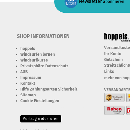
Newsletter
abonnieren
SHOP INFORMATIONEN
Versandkost
hoppels
Ihr Konto
Windsurfen lernen
Gutschein
Windsurfkurse
Streitschlich
Privatsphäre Datenschutz
Links
AGB
Impressum
mehr von hop
Kontakt
Hilfe Zahlungsarten Sicherheit
VERSANDART
Sitemap
Cookie Einstellungen
Erforderlich Zustimmung +
Speicherung der Datenweitergabe Drittanbieter-Cookies Fingerabdruck-Icon
Vertrag widerrufen