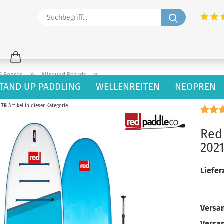
Suchbegriff
»
»
P Boards
Allround Boards
TAND UP PADDLING
WELLENREITEN
NEOPREN
78
Artikel in dieser Kategorie
Red
202
Lieferz
Versan
Versa