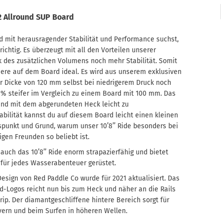
2 Allround SUP Board
 mit herausragender Stabilität und Performance suchst,
richtig. Es überzeugt mit all den Vorteilen unserer
 des zusätzlichen Volumens noch mehr Stabilität. Somit
giere auf dem Board ideal. Es wird aus unserem exklusiven
er Dicke von 120 mm selbst bei niedrigerem Druck noch
0 % steifer im Vergleich zu einem Board mit 100 mm. Das
 und mit dem abgerundeten Heck leicht zu
abilität kannst du auf diesem Board leicht einen kleinen
spunkt und Grund, warum unser 10’8’’ Ride besonders bei
igen Freunden so beliebt ist.
auch das 10’8’’ Ride enorm strapazierfähig und bietet
u für jedes Wasserabenteuer gerüstet.
esign von Red Paddle Co wurde für 2021 aktualisiert. Das
d-Logos reicht nun bis zum Heck und näher an die Rails
ip. Der diamantgeschliffene hintere Bereich sorgt für
vern und beim Surfen in höheren Wellen.