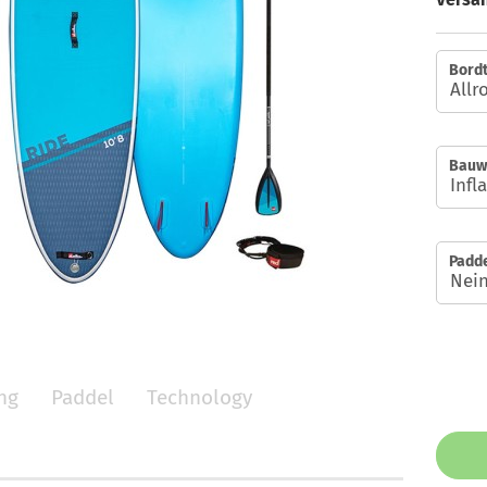
Bordt
Bauw
Padde
ng
Paddel
Technology