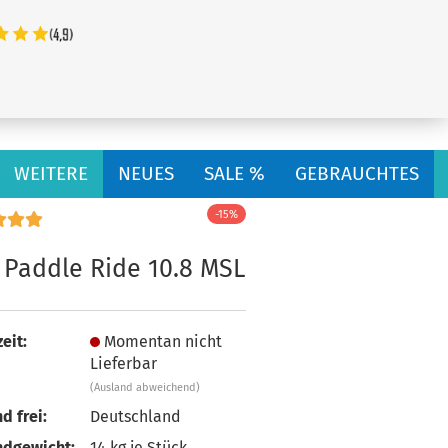
...
WEITERE
NEUES
SALE %
GEBRAUCHTES
-15%
 Paddle Ride 10.8 MSL
1
eit:
Momentan nicht
Lieferbar
(Ausland abweichend)
d frei:
Deutschland
ndgewicht:
14
kg je Stück