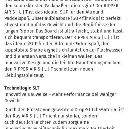
den kompaktesten Packmaßen, die es gibt! Der RIPPER
AIR S | L | T ist das ideale iSUP für den Allround-
Paddelspaß. Unser aufblasbare iSUP für Kids ist perfekt
abgestimmt auf das Gewicht und die Bedürfnisse der
jungen Ripper. Das Board ist ultra-leicht, stabil und lässt
sich bequem transportieren. Der RIPPER AIR S | L | T ist
das ideale iSUP für den Allround-Paddelspaß, der
kippstabile Shape eignet sich für Action auf Flachwasser
und die ersten Versuche in kleinen Wellen. Das
innovative Design und die leichte Handhabung machen
den RIPPER AIR S | L | T schnell zum neuen
Lieblingsspielzeug.
Technollogie SLT
Innovative Bauweise – Mehr Performance bei weniger
Gewicht
Durch den Einsatz von gewebtem Drop-Stitch-Material ist
der Ray AIR S | L | T nicht nur steifer, sondern
auch deutlich leichter. Zudem sorgt eine
innovative Schweißtechnik für maximale Haltbarkeit