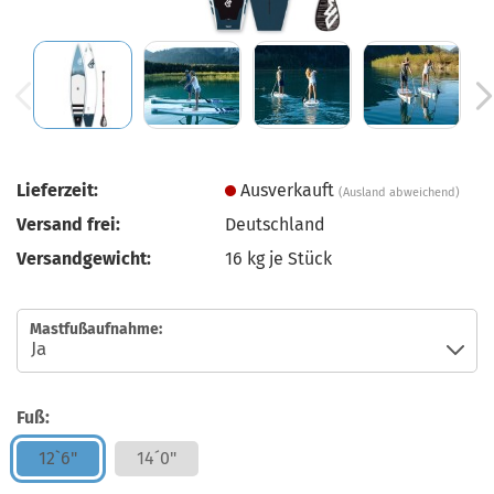
Lieferzeit:
Ausverkauft
(Ausland abweichend)
Versand frei:
Deutschland
Versandgewicht:
16
kg je Stück
Mastfußaufnahme:
Fuß:
12`6"
14´0"