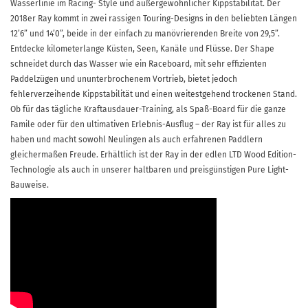
Wasserlinie im Racing-­ Style und außergewöhnlicher Kippstabilität. Der
2018er Ray kommt in zwei rassigen Touring-Designs in den beliebten Längen
12’6” und 14’0”, beide in der einfach zu manövrierenden Breite von 29,5”.
Entdecke kilometerlange Küsten, Seen, Kanäle und Flüsse. Der Shape
schneidet durch das Wasser wie ein Raceboard, mit sehr effizienten
Paddelzügen und ununterbrochenem Vortrieb, bietet jedoch
fehlerverzeihende Kippstabilität und einen weitestgehend trockenen Stand.
Ob für das tägliche Kraftausdauer-Training, als Spaß-Board für die ganze
Famile oder für den ultimativen Erlebnis-Ausflug – der Ray ist für alles zu
haben und macht sowohl Neulingen als auch erfahrenen Paddlern
gleichermaßen Freude. Erhältlich ist der Ray in der edlen LTD Wood Edition-
Technologie als auch in unserer haltbaren und preisgünstigen Pure Light-
Bauweise.