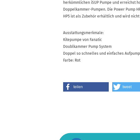
herkömmlichen iSUP Pumpe und erreichst ho
Doppelkammer-Pumpen. Die Power Pump HP5 i
HP5 ist als Zubehör erhältlich und wird nicht
Ausstattungsmerkmale:
Kitepumpe von Fanatic
Doublkammer Pump System
Doppel so schnelles und einfaches Aufpum
Farbe: Rot
teilen
tweet