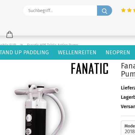
Suchbegriff
»
behör SUP
Fanatic HP5 Triple Action Pump
TAND UP PADDLING
WELLENREITEN
NEOPREN
19
Artikel in dieser Kategorie
Fana
Pu
Lieferz
Lager
Versa
Model