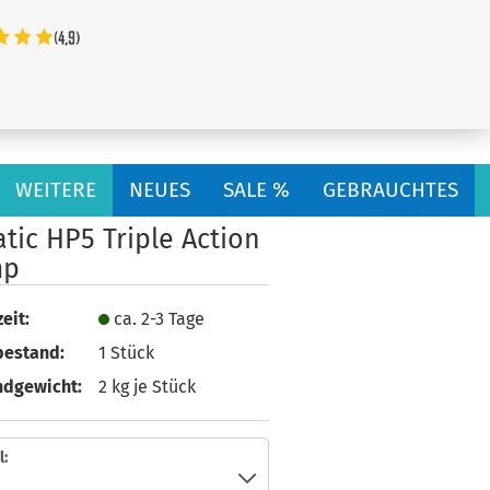
...
WEITERE
NEUES
SALE %
GEBRAUCHTES
tic HP5 Triple Action
mp
eit:
ca. 2-3 Tage
bestand:
1
Stück
ndgewicht:
2
kg je Stück
: