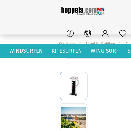
»
»
Startseite
Stand Up Paddling
Zu
WINDSURFEN
KITESURFEN
WING SURF
S
« Erster
« zurück
weiter »
Letzter »