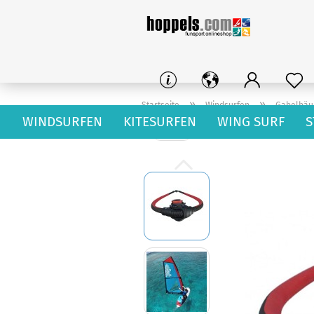
»
»
Startseite
Windsurfen
Gabelbä
WINDSURFEN
KITESURFEN
WING SURF
S
weiter »
2
Artikel in dieser Kategorie