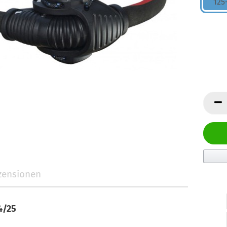
125
zensionen
4/25