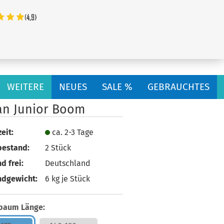
...
WEITERE
NEUES
SALE %
GEBRAUCHTES
an Junior Boom
eit:
ca. 2-3 Tage
bestand:
2
Stück
d frei:
Deutschland
ndgewicht:
6
kg je Stück
baum Länge: