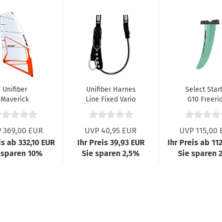
Unifiber
Unifiber Harnes
Select Star
Maverick
Line Fixed Vario
G10 Freeri
eeride Segel
22-32
Finne 24
 369,00 EUR
UVP 40,95 EUR
UVP 115,00
is ab 332,10 EUR
Ihr Preis 39,93 EUR
Ihr Preis ab 11
 sparen 10%
Sie sparen 2,5%
Sie sparen 