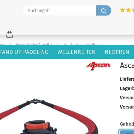
Suchbegriff
»
»
ume
Junior Kinder Gabelbäume
Ascan Junior Boom
TAND UP PADDLING
WELLENREITEN
NEOPREN
Asc
Lieferz
Lager
Versan
Versa
Gabel