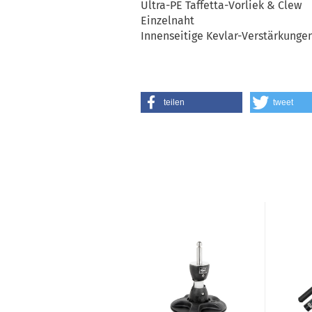
Ultra-PE Taffetta-Vorliek & Clew
Einzelnaht
Innenseitige Kevlar-Verstärkunge
teilen
tweet