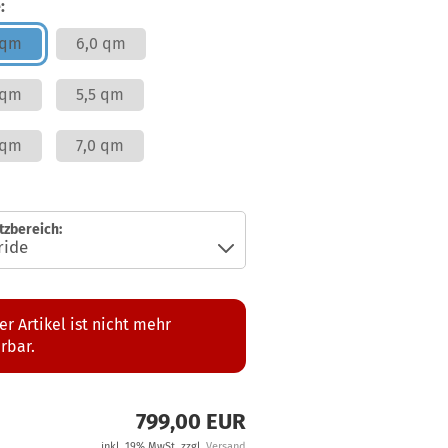
:
 qm
6,0 qm
 qm
5,5 qm
 qm
7,0 qm
tzbereich:
er Artikel ist nicht mehr
erbar.
799,00 EUR
inkl. 19% MwSt. zzgl.
Versand