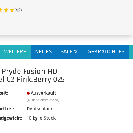
...
WEITERE
NEUES
SALE %
GEBRAUCHTES
l Pryde Fusion HD
l C2 Pink.Berry 025
eit:
Ausverkauft
(Ausland abweichend)
d frei:
Deutschland
ndgewicht:
10
kg je Stück