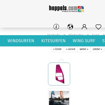
»
»
Startseite
Windsurfen
Segel
WINDSURFEN
KITESURFEN
WING SURF
S
Neil Pryde Fusion HD Segel C2 Pink.Berry 025
« Erster
« zurück
weiter »
Letzter »