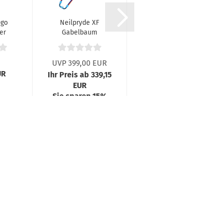
ogo
Neilpryde XF
JP Magic Ride
er
Gabelbaum
ES Freeride
Aluminium
Board 024
UVP 399,00 EUR
UVP 1.799,00 EUR
UR
Ihr Preis ab 339,15
Ihr Preis ab 1.529,15
EUR
EUR
Sie sparen 15%
Sie sparen 15%