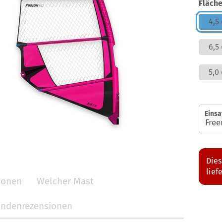
Fläche
4,5
6,5
5,0
Einsa
Dies
lief
tionen
Welcher Mast
ndenrezensionen