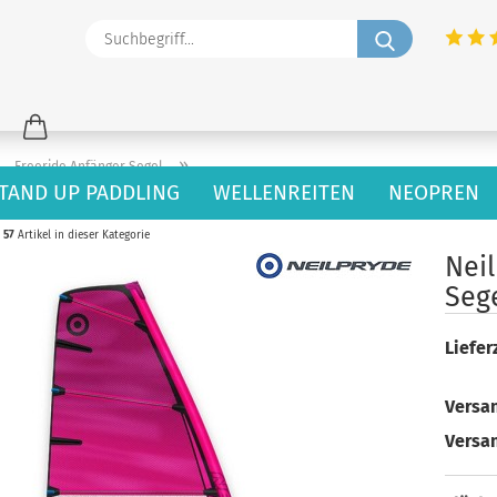
Suchbegriff
»
»
Freeride Anfänger Segel
TAND UP PADDLING
WELLENREITEN
NEOPREN
57
Artikel in dieser Kategorie
Nei
Sege
Lieferz
Versan
Versa