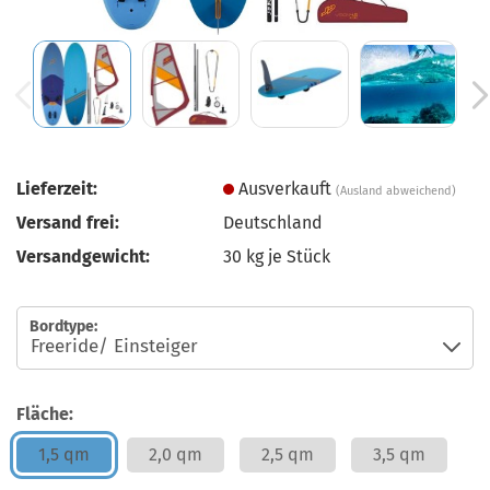
Lieferzeit:
Ausverkauft
(Ausland abweichend)
Versand frei:
Deutschland
Versandgewicht:
30
kg je Stück
Bordtype:
Fläche:
1,5 qm
2,0 qm
2,5 qm
3,5 qm