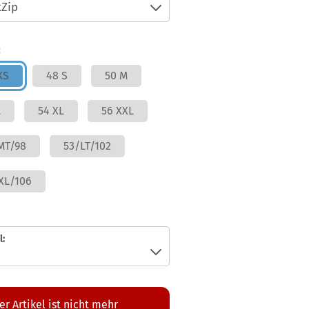
:
XS
48 S
50 M
L
54 XL
56 XXL
MT/98
53/LT/102
XL/106
:
er Artikel ist nicht mehr