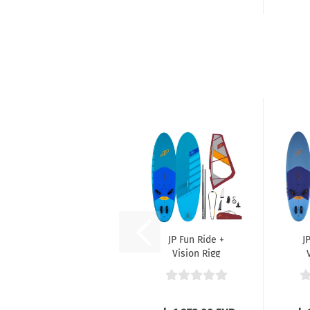
JP Fun Ride +
J
Vision Rigg
Einsteiger
Ein
Sets...