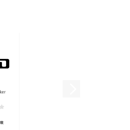
ker
UR