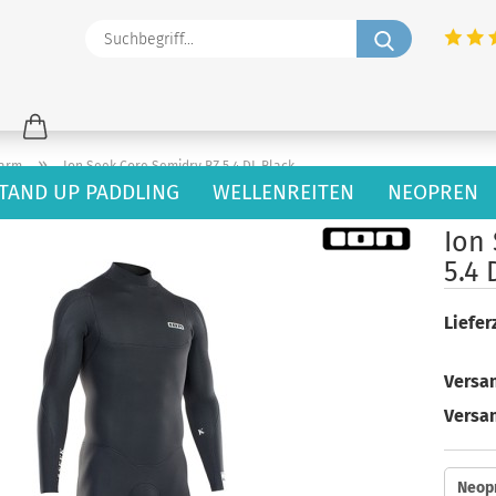
Suchbegriff
»
garm
Ion Seek Core Semidry BZ 5.4 DL Black
TAND UP PADDLING
WELLENREITEN
NEOPREN
60
Artikel in dieser Kategorie
Ion
5.4 
Lieferz
Versan
Versa
Neop