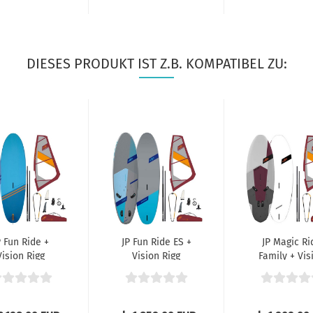
DIESES PRODUKT IST Z.B. KOMPATIBEL ZU:
P Fun Ride +
JP Fun Ride ES +
JP Magic Ri
Vision Rigg
Vision Rigg
Family + Vis
steiger Sett...
Rigg