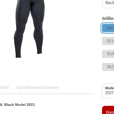
Größe
46 
52 
51/
55/
elle
Kundenrezensionen
Model
DL Black Model 2021
Dies