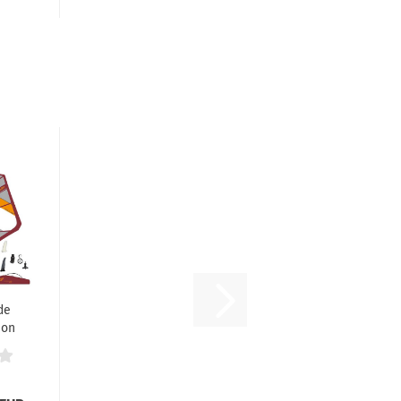
de
ion