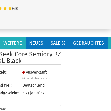
...
WEITERE
NEUES
SALE %
GEBRAUCHTES
 Seek Core Semidry BZ
DL Black
eit:
Ausverkauft
(Ausland abweichend)
d frei:
Deutschland
ndgewicht:
3
kg je Stück
ren: