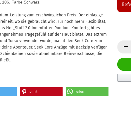
2, 106. Farbe Schwarz
lief
um-Leistung zum erschwinglichen Preis. Der einlagige
iheit, wo sie gebraucht wird. Für noch mehr Flexibilität,
as Hot_Stuff 2.0 Innenfutter. Rundum-Komfort gibt es
 angenehmes Tragegefühl auf der Haut bietet. Das extrem
n und Torso verwendet wurde, macht den Seek Core zum
r deine Abenteuer. Seek Core Anzüge mit Backzip verfügen
n Schienbeinen sowie abnehmbare Beinverschlüsse, die
ließt.
pin it
teilen