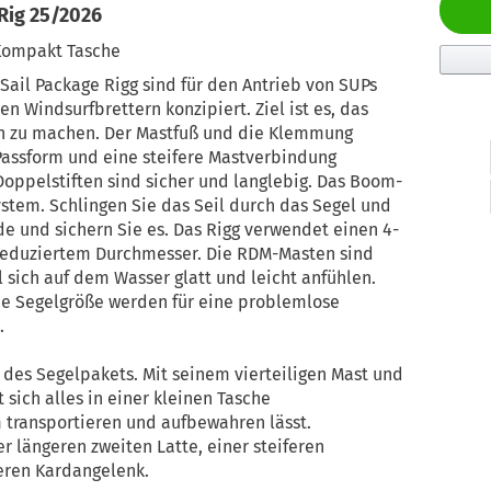
Rig 25/2026
r Kompakt Tasche
ail Package Rigg sind für den Antrieb von SUPs
 Windsurfbrettern konzipiert. Ziel ist es, das
ch zu machen. Der Mastfuß und die Klemmung
assform und eine steifere Mastverbindung
oppelstiften sind sicher und langlebig. Das Boom-
tem. Schlingen Sie das Seil durch das Segel und
e und sichern Sie es. Das Rigg verwendet einen 4-
 reduziertem Durchmesser. Die RDM-Masten sind
l sich auf dem Wasser glatt und leicht anfühlen.
ede Segelgröße werden für eine problemlose
.
n des Segelpakets. Mit seinem vierteiligen Mast und
sich alles in einer kleinen Tasche
transportieren und aufbewahren lässt.
r längeren zweiten Latte, einer steiferen
ren Kardangelenk.