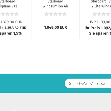
Starboard
Starboard
Starboard iS
irplane 242
Windsurf iGo Air
2 Lite Winds
Board 2025
11.2 x 31+ X6...
Board 2025.
1.379,00 EUR
UVP 1.109,00
1.049,00 EUR
eis 1.358,32 EUR
Ihr Preis 1.092
 sparen 1,5%
Sie sparen 