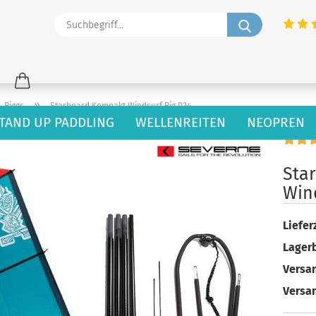
Suchbegriff
»
Riggs
Starboard Kompakt Windsurf Rig 024
TAND UP PADDLING
WELLENREITEN
NEOPREN
53
Artikel in dieser Kategorie
Sta
Win
Lieferz
Lager
Versan
Versa