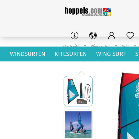
»
»
»
Startseite
Windsurfen
Sets
WINDSURFEN
KITESURFEN
WING SURF
S
« Erster
« zurück
weiter »
Letzter »