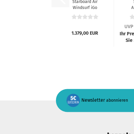
Starboard Air
Windsurf iGo
A
11.2 x 31
Deluxe...
UVP 
1.379,00 EUR
Ihr Pr
Sie
Newsletter
abonnieren