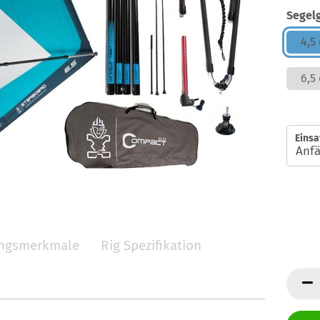
Segel
4,5
6,5
Einsa
ungsmerkmale
Rig Spezifikation