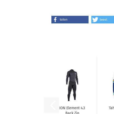
teilen
tweet
ION Element 4.3
Ta
Back Zip