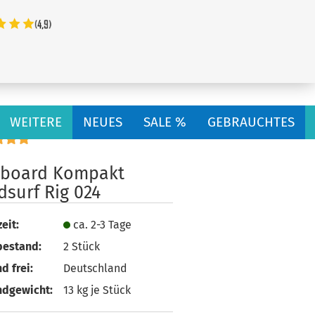
...
WEITERE
NEUES
SALE %
GEBRAUCHTES
rboard Kompakt
dsurf Rig 024
eit:
ca. 2-3 Tage
bestand:
2
Stück
d frei:
Deutschland
ndgewicht:
13
kg je Stück