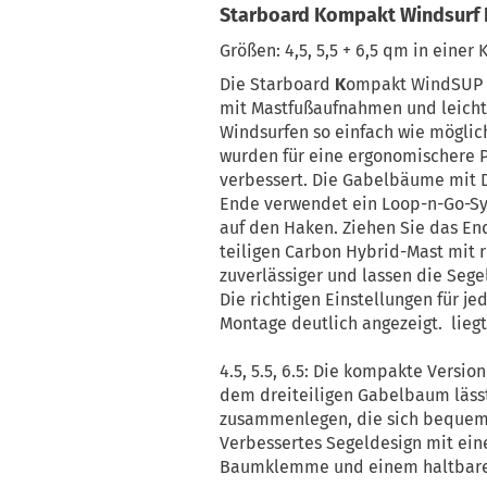
Starboard Kompakt Windsurf 
Größen: 4,5, 5,5 + 6,5 qm in eine
Die Starboard
K
ompakt
WindSUP S
mit Mastfußaufnahmen und leichten
Windsurfen so einfach wie mögli
wurden für eine ergonomischere P
verbessert. Die Gabelbäume mit D
Ende verwendet ein Loop-n-Go-Sys
auf den Haken. Ziehen Sie das End
teiligen Carbon Hybrid-Mast mit
zuverlässiger und lassen die Sege
Die richtigen Einstellungen für j
Montage deutlich angezeigt. liegt
4.5, 5.5, 6.5: Die kompakte Versio
dem dreiteiligen Gabelbaum lässt 
zusammenlegen, die sich bequem 
Verbessertes Segeldesign mit eine
Baumklemme und einem haltbare