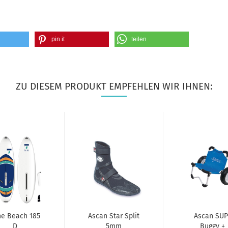
pin it
teilen
ZU DIESEM PRODUKT EMPFEHLEN WIR IHNEN:
he Beach 185
Ascan Star Split
Ascan SUP
D
5mm
Buggy +