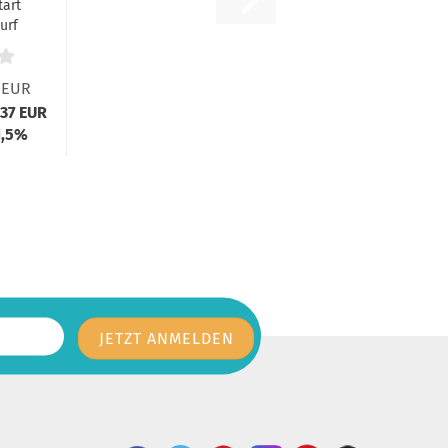
tart
urf
..
 EUR
,37 EUR
1,5%