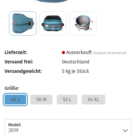
Lieferzeit:
Ausverkauft
(Ausland abweichend)
Versand frei:
Deutschland
Versandgewicht:
5
kg je Stück
Größe:
48 S
50 M
52 L
54 XL
Model: