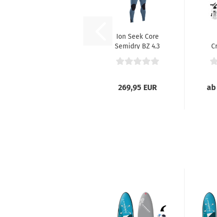
Ion Seek Core
Semidry BZ 4.3
C
DL SteelBlue...
269,95 EUR
ab