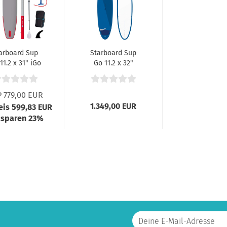
arboard Sup
Starboard Sup
 11.2 x 31" iGo
Go 11.2 x 32"
Zen SC...
ASAP
 779,00 EUR
1.349,00 EUR
reis 599,83 EUR
 sparen 23%