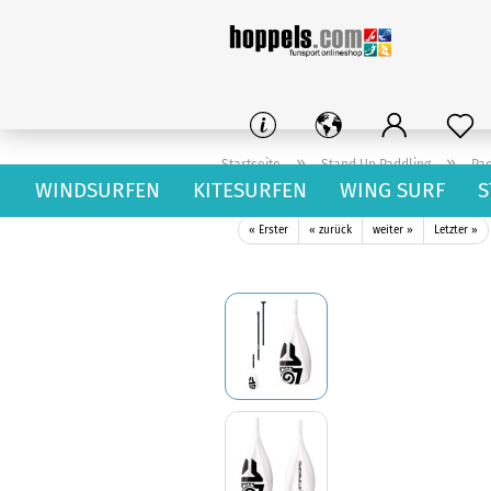
»
»
Startseite
Stand Up Paddling
Pa
WINDSURFEN
KITESURFEN
WING SURF
S
Starboard Paddle Lima Tufskin 3 Piece
« Erster
« zurück
weiter »
Letzter »