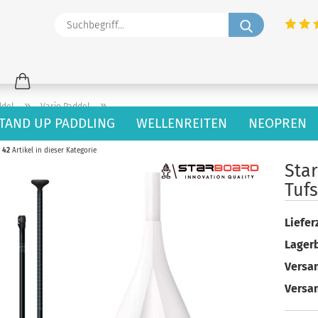
Suchbegriff
»
»
ddel
Vario Paddel
TAND UP PADDLING
WELLENREITEN
NEOPREN
42
Artikel in dieser Kategorie
Sta
Tufs
Lieferz
Lager
Versan
Versa