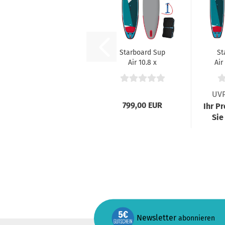
Starboard Sup
St
Air 10.8 x
Air
33" iGo Zen SC...
UVP
799,00 EUR
Ihr P
Sie
Newsletter
abonnieren