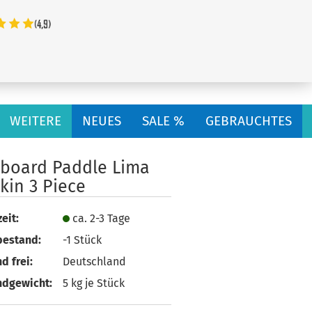
...
WEITERE
NEUES
SALE %
GEBRAUCHTES
rboard Paddle Lima
kin 3 Piece
eit:
ca. 2-3 Tage
bestand:
-1
Stück
d frei:
Deutschland
ndgewicht:
5
kg je Stück