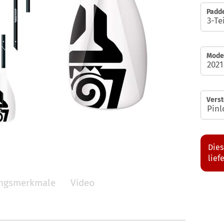
Padde
Model
Verst
Dies
lief
ungsmerkmale
Video