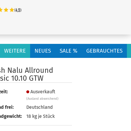
...
WEITERE
NEUES
SALE %
GEBRAUCHTES
sh Nalu Allround
sic 10.10 GTW
eit:
Ausverkauft
(Ausland abweichend)
d frei:
Deutschland
ndgewicht:
18
kg je Stück