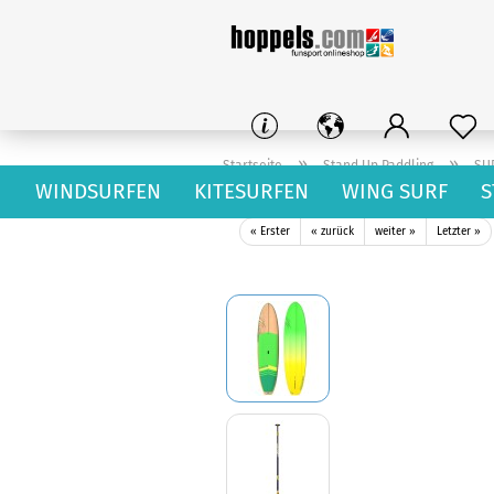
»
»
Startseite
Stand Up Paddling
SU
WINDSURFEN
KITESURFEN
WING SURF
S
Naish Nalu Allround Classic 10.10 GTW
« Erster
« zurück
weiter »
Letzter »