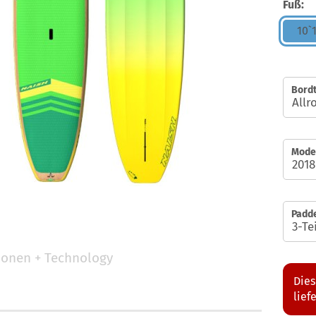
Fuß:
10`
Bordt
Model
Padde
tionen + Technology
Dies
lief