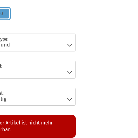
10
ype:
:
l:
er Artikel ist nicht mehr
erbar.