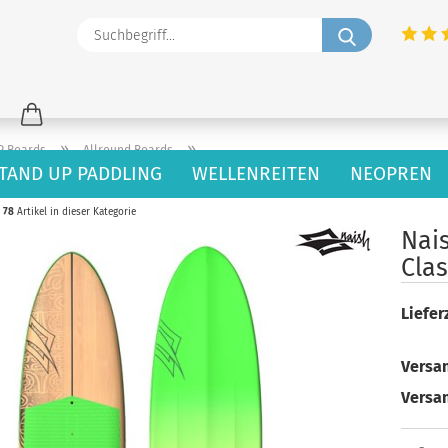
Suchbegriff
»
»
P Boards
Allround Boards
TAND UP PADDLING
WELLENREITEN
NEOPREN
78
Artikel in dieser Kategorie
Nai
Clas
Lieferz
Versan
Versa