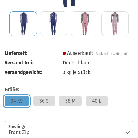
Lieferzeit:
Ausverkauft
(Ausland abweichend)
Versand frei:
Deutschland
Versandgewicht:
3
kg je Stück
Größe:
34 XS
36 S
38 M
40 L
Einstieg: